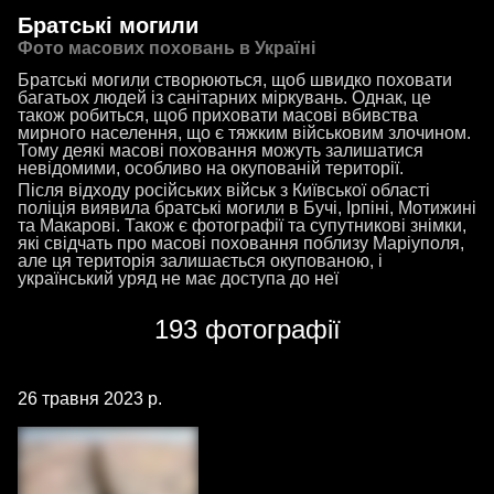
Братські могили
Фото масових поховань в Україні
Братські могили створюються, щоб швидко поховати
багатьох людей із санітарних міркувань. Однак, це
також робиться, щоб приховати масові вбивства
мирного населення, що є тяжким військовим злочином.
Тому деякі масові поховання можуть залишатися
невідомими, особливо на окупованій території.
Після відходу російських військ з Київської області
поліція виявила братські могили в Бучі, Ірпіні, Мотижині
та Макарові. Також є фотографії та супутникові знімки,
які свідчать про масові поховання поблизу Маріуполя,
але ця територія залишається окупованою, і
український уряд не має доступа до неї
193 фотографії
26 травня 2023 р.