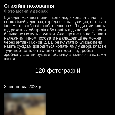
Стихійні поховання
Фото могил у дворах
Ще один жах цієї війни – коли люди ховають членів
своїх сімей у дворах, горо́дах чи на вулицях, оскільки
їхнє місто в облозі та обстрілюється. Люди вмирають
від ракетних обстрілів або навіть від хвороб, які вони
більше не можуть лікувати. Але, що ще гірше, їх навіть
належним чином поховати на кладовищі не можна
через активні бойові дії. В результаті їх близьким чи
навіть сусідам доводиться копати яму у дворі, класти
туди мертве тіло та ставити в якості надгробка
зроблену своїми руками табличку з назвою та датами
життя
120 фотографій
3 листопада 2023 р.