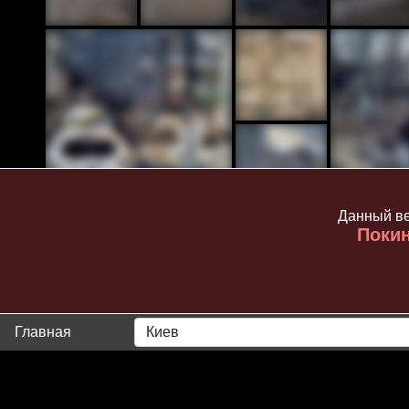
Данный ве
Покин
Главная
Киев